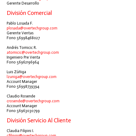
Gerente Desarrollo
División Comercial
Pablo Losada F.
plosada@overtechgroup.com
Gerente Ventas
Fono 56998468027
Andrés Tomicic R.
atomicic@overtechgroup.com
Ingeniero Pre Venta
Fono 56962196964
Luis Zúñiga
lzuniga@overtechgroup.com
Account Manager
Fono 56998739394
Claudio Rosende
crosende@overtechgroup.com
Account Manager
Fono 56963030799
División Servicio Al Cliente
Claudia Filipini I.
cfilipini@overtechgroup.com