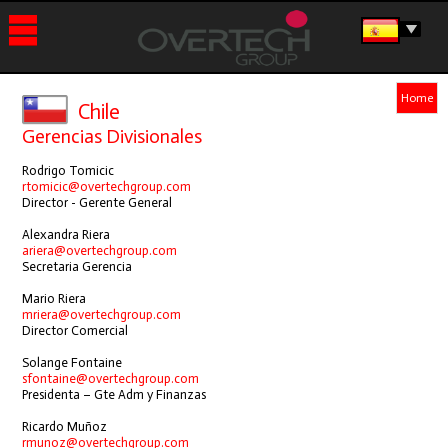
HOME
Home
Chile
ACCESO CLIENTE
Gerencias Divisionales
HISTORIA
Rodrigo Tomicic
rtomicic@overtechgroup.com
Director - Gerente General
PRODUCTOS
Alexandra Riera
OVERCALL
FIDELITY
FONOMAIL
RECALL
OVERCALL SMALL
OVERCALL
OVERCALL
OVERCALL
EMPRESA
MULTICENTRAL
INTERFAZ
SERVICIOS
ariera@overtechgroup.com
HOTELERA
Secretaria Gerencia
MANTENCIÓN
HOSTING OVERCALL
OVERCALL CLOUD
NOTICIAS
Mario Riera
mriera@overtechgroup.com
Director Comercial
PAÍSES
Solange Fontaine
CHILE
PERÚ
ECUADOR
COSTA RICA
PANAMÁ
GUATEMALA
COLOMBIA
URUGUAY
sfontaine@overtechgroup.com
CONTACTO
Presidenta – Gte Adm y Finanzas
Ricardo Muñoz
rmunoz@overtechgroup.com