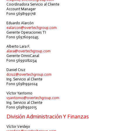
Coordinadora Servicio al Cliente
Account Manager
Fono 56981991718
Eduardo Alarcón
ealarcon@overtechgroup.com
Gerente Operaciones TI
Fono 56976090245
Alberto Lara F.
alara@overtechgroup.com
Gerente OmniCanal
Fono 56991282234
Daniel Cruz
dcruz@overtechgroup.com
Ing. Servicio al Cliente
Fono 56981992024
Víctor Yantorno
vyantorno@overtechgroup.com
Ing. Servicio al Cliente
Fono 56981992015
División Administración Y Finanzas
Víctor Verdejo