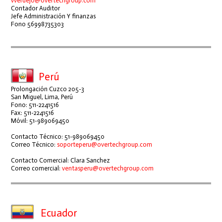
vverdejo@overtechgroup.com
Contador Auditor
Jefe Administración Y finanzas
Fono 56998735303
Perú
Prolongación Cuzco 205-3
San Miguel, Lima, Perú
Fono: 511-2241516
Fax: 511-2241516
Móvil: 51-989069450
Contacto Técnico: 51-989069450
Correo Técnico:
soporteperu@overtechgroup.com
Contacto Comercial: Clara Sanchez
Correo comercial:
ventasperu@overtechgroup.com
Ecuador