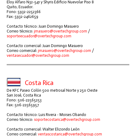
Eloy Alfaro N32-541 y Shyris Edificio Nuevolar Piso 8
Quito, Ecuador.
Fono: 5932-2252366
Fax: 5932-2462659
Contacto técnico: Juan Domingo Masuero
Correo técnico:
jmasuero@overtechgroup.com
/
soporteecuador@overtechgroup.com
Contacto comercial: Juan Domingo Masuero
Correo comercial:
jmasuero@overtechgroup.com
/
ventasecuador@overtechgroup.com
Costa Rica
De KFC Paseo Colón 500 metrosal Norte y 250 Oeste
San José, Costa Rica
Fono: 506-22565253
Fax: 506-22565957
Contacto técnico: Luis Rivera - Moises Obando
Correo técnico:
soportecostarica@overtechgroup.com
Contacto comercial: Walter Elizondo León
Correo comercial:
ventascostarica@overtechgroup.com