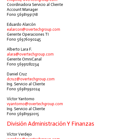
Coordinadora Servicio al Cliente
Account Manager
Fono 56981991718
Eduardo Alarcón
ealarcon@overtechgroup.com
Gerente Operaciones TI
Fono 56976090245
Alberto Lara F.
alara@overtechgroup.com
Gerente OmniCanal
Fono 56991282234
Daniel Cruz
dcruz@overtechgroup.com
Ing. Servicio al Cliente
Fono 56981992024
Víctor Yantorno
vyantorno@overtechgroup.com
Ing. Servicio al Cliente
Fono 56981992015
División Administración Y Finanzas
Víctor Verdejo