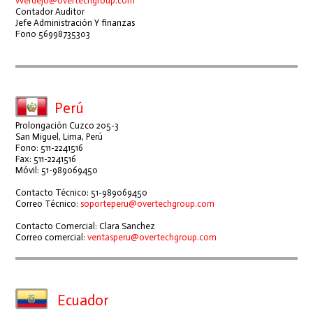
vverdejo@overtechgroup.com
Contador Auditor
Jefe Administración Y finanzas
Fono 56998735303
Perú
Prolongación Cuzco 205-3
San Miguel, Lima, Perú
Fono: 511-2241516
Fax: 511-2241516
Móvil: 51-989069450
Contacto Técnico: 51-989069450
Correo Técnico:
soporteperu@overtechgroup.com
Contacto Comercial: Clara Sanchez
Correo comercial:
ventasperu@overtechgroup.com
Ecuador