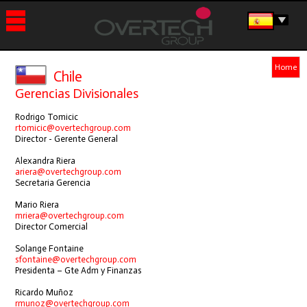
HOME
Home
Chile
ACCESO CLIENTE
Gerencias Divisionales
HISTORIA
Rodrigo Tomicic
rtomicic@overtechgroup.com
Director - Gerente General
PRODUCTOS
Alexandra Riera
OVERCALL
FIDELITY
FONOMAIL
RECALL
OVERCALL SMALL
OVERCALL
OVERCALL
OVERCALL
EMPRESA
MULTICENTRAL
INTERFAZ
SERVICIOS
ariera@overtechgroup.com
HOTELERA
Secretaria Gerencia
MANTENCIÓN
HOSTING OVERCALL
OVERCALL CLOUD
NOTICIAS
Mario Riera
mriera@overtechgroup.com
Director Comercial
PAÍSES
Solange Fontaine
CHILE
PERÚ
ECUADOR
COSTA RICA
PANAMÁ
GUATEMALA
COLOMBIA
URUGUAY
sfontaine@overtechgroup.com
CONTACTO
Presidenta – Gte Adm y Finanzas
Ricardo Muñoz
rmunoz@overtechgroup.com