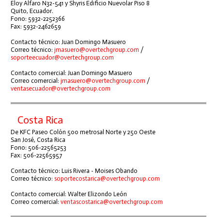
Eloy Alfaro N32-541 y Shyris Edificio Nuevolar Piso 8
Quito, Ecuador.
Fono: 5932-2252366
Fax: 5932-2462659
Contacto técnico: Juan Domingo Masuero
Correo técnico:
jmasuero@overtechgroup.com
/
soporteecuador@overtechgroup.com
Contacto comercial: Juan Domingo Masuero
Correo comercial:
jmasuero@overtechgroup.com
/
ventasecuador@overtechgroup.com
Costa Rica
De KFC Paseo Colón 500 metrosal Norte y 250 Oeste
San José, Costa Rica
Fono: 506-22565253
Fax: 506-22565957
Contacto técnico: Luis Rivera - Moises Obando
Correo técnico:
soportecostarica@overtechgroup.com
Contacto comercial: Walter Elizondo León
Correo comercial:
ventascostarica@overtechgroup.com