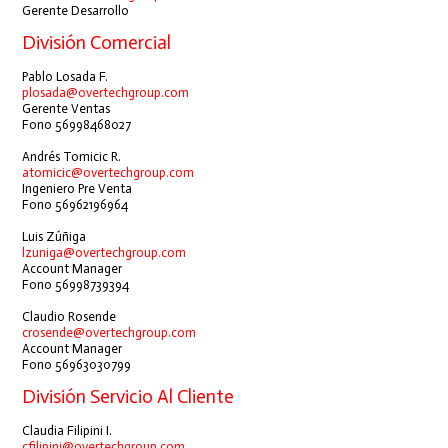
Gerente Desarrollo
División Comercial
Pablo Losada F.
plosada@overtechgroup.com
Gerente Ventas
Fono 56998468027
Andrés Tomicic R.
atomicic@overtechgroup.com
Ingeniero Pre Venta
Fono 56962196964
Luis Zúñiga
lzuniga@overtechgroup.com
Account Manager
Fono 56998739394
Claudio Rosende
crosende@overtechgroup.com
Account Manager
Fono 56963030799
División Servicio Al Cliente
Claudia Filipini I.
cfilipini@overtechgroup.com